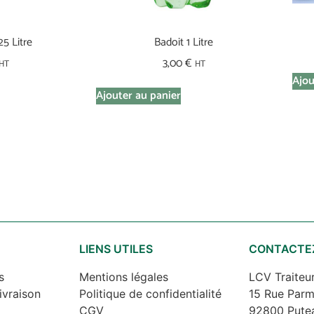
25 Litre
Badoit 1 Litre
3,00
€
HT
HT
Ajou
Ajouter au panier
S
LIENS UTILES
CONTACTE
s
Mentions légales
LCV Traiteu
ivraison
Politique de confidentialité
15 Rue Parm
CGV
92800 Pute