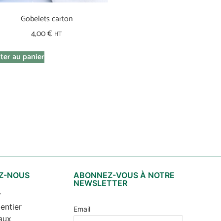
Gobelets carton
Evian 1 Litre
4,00
€
HT
3,00
€
HT
ter au panier
Ajouter au panier
Z-NOUS
ABONNEZ-VOUS À NOTRE
NEWSLETTER
r
entier
Email
aux