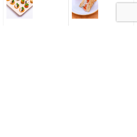
Coffret
Plateau
cocktail
120
Prestige –
sandwichs
150 pièces
variés
320,00
€
360,00
€
HT
HT
Ajouter au
Ajouter au
panier
panier
Coffret
Coffret