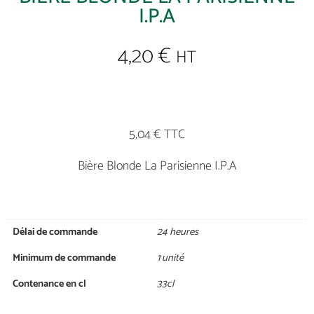
I.P.A
4,20
€
HT
5,04 € TTC
Bière Blonde La Parisienne I.P.A
Délai de commande
24 heures
Minimum de commande
1 unité
Contenance en cl
33cl