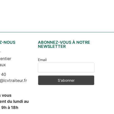
Z-NOUS
ABONNEZ-VOUS À NOTRE
NEWSLETTER
r
entier
Email
aux
 40
cvtraiteur.fr
s vous
nt du lundi au
 9h à 18h