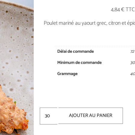
4,84 € TTC
Poulet mariné au yaourt grec, citron et épi
Délai de commande
72
Minimum de commande
30
Grammage
40
AJOUTER AU PANIER