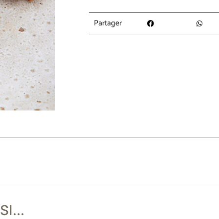
Partager
I...