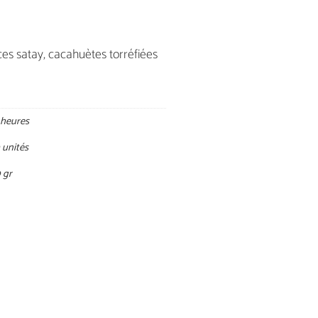
ces satay, cacahuètes torréfiées
 heures
 unités
 gr