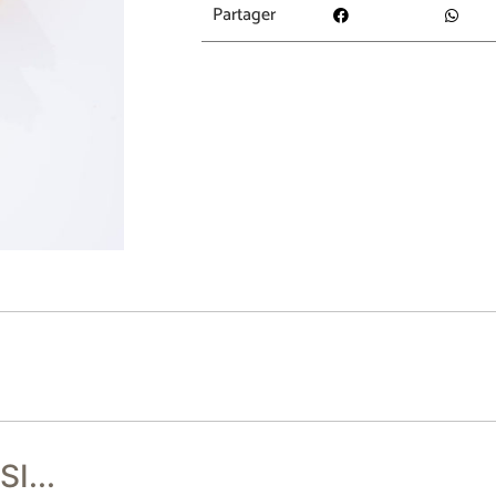
Partager
I...