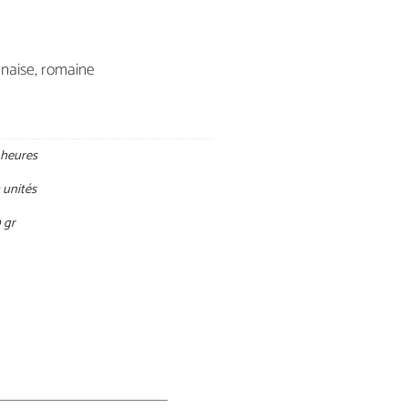
rnaise, romaine
 heures
 unités
 gr