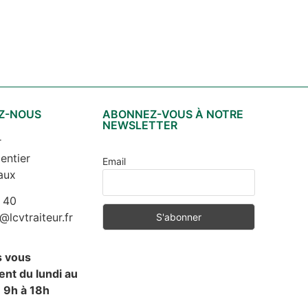
Z-NOUS
ABONNEZ-VOUS À NOTRE
NEWSLETTER
r
entier
Email
aux
 40
cvtraiteur.fr
s vous
nt du lundi au
 9h à 18h