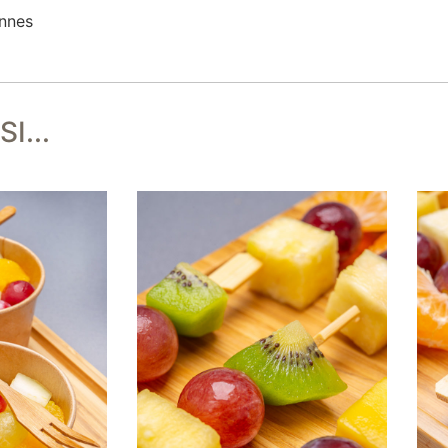
onnes
I...