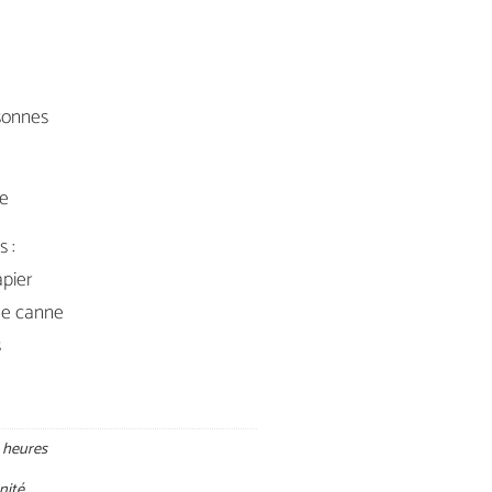
sonnes
le
s :
apier
de canne
s
 heures
unité