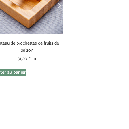
Chouquettes
ateau de brochettes de fruits de
20,00
€
HT
saison
31,00
€
Ajouter au panier
HT
ter au panier