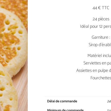
44 € TTC
24 pièces
Idéal pour 12 per
Garniture :
Sirop d’érab
Matériel inclu
Serviettes en p
Assiettes en pulpe 
Fourchette
Délai de commande
24
Minimum de commande
1 