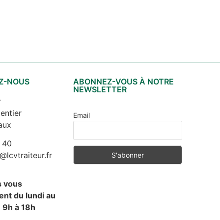
Z-NOUS
ABONNEZ-VOUS À NOTRE
NEWSLETTER
r
entier
Email
aux
 40
cvtraiteur.fr
s vous
nt du lundi au
 9h à 18h