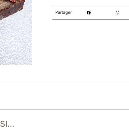
Partager
I...