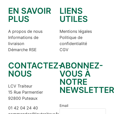
EN SAVOIR
LIENS
PLUS
UTILES
A propos de nous
Mentions légales
Informations de
Politique de
livraison
confidentialité
Démarche RSE
CGV
CONTACTEZ-
ABONNEZ-
NOUS
VOUS À
NOTRE
LCV Traiteur
NEWSLETTE
15 Rue Parmentier
92800 Puteaux
Email
01 42 04 24 40
commandes@lcvtraiteur.fr